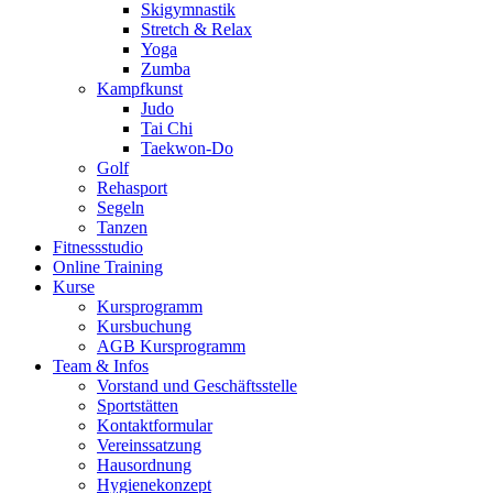
Skigymnastik
Stretch & Relax
Yoga
Zumba
Kampfkunst
Judo
Tai Chi
Taekwon-Do
Golf
Rehasport
Segeln
Tanzen
Fitnessstudio
Online Training
Kurse
Kursprogramm
Kursbuchung
AGB Kursprogramm
Team & Infos
Vorstand und Geschäftsstelle
Sportstätten
Kontaktformular
Vereinssatzung
Hausordnung
Hygienekonzept