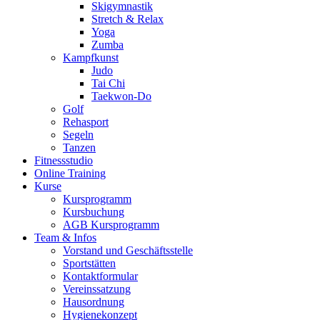
Skigymnastik
Stretch & Relax
Yoga
Zumba
Kampfkunst
Judo
Tai Chi
Taekwon-Do
Golf
Rehasport
Segeln
Tanzen
Fitnessstudio
Online Training
Kurse
Kursprogramm
Kursbuchung
AGB Kursprogramm
Team & Infos
Vorstand und Geschäftsstelle
Sportstätten
Kontaktformular
Vereinssatzung
Hausordnung
Hygienekonzept