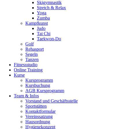
Skigymnastik
Stretch & Relax
Yoga
Zumba
Kampfkunst
Judo
Tai Chi
Taekwon-Do
Golf
Rehasport
Segeln
Tanzen
Fitnessstudio
Online Training
Kurse
Kursprogramm
Kursbuchung
AGB Kursprogramm
Team & Infos
Vorstand und Geschäftsstelle
Sportstätten
Kontaktformular
Vereinssatzung
Hausordnung
Hygienekonzept