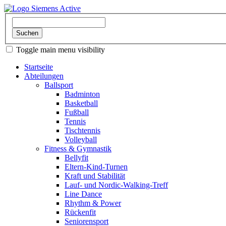
Toggle main menu visibility
Startseite
Abteilungen
Ballsport
Badminton
Basketball
Fußball
Tennis
Tischtennis
Volleyball
Fitness & Gymnastik
Bellyfit
Eltern-Kind-Turnen
Kraft und Stabilität
Lauf- und Nordic-Walking-Treff
Line Dance
Rhythm & Power
Rückenfit
Seniorensport