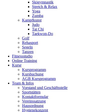
Skigymnastik
Stretch & Relax
Yoga
Zumba
Kampfkunst
Judo
Tai Chi
Taekwon-Do
Golf
Rehasport
Segeln
Tanzen
Fitnessstudio
Online Training
Kurse
Kursprogramm
Kursbuchung
AGB Kursprogramm
Team & Infos
Vorstand und Geschäftsstelle
Sportstätten
Kontaktformular
Vereinssatzung
Hausordnung
Hygienekonzept